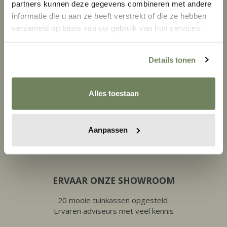
partners kunnen deze gegevens combineren met andere
informatie die u aan ze heeft verstrekt of die ze hebben
FAMILIEBEDRIJF SINDS 2008
verzameld op basis van uw gebruik van hun services.
Persoonlijk advies
en bewezen vakkennis
Details tonen
Alles toestaan
Aanpassen
ERVAAR ONZE SHOWROOM
20 mooie tuinkassen opgesteld
Ervaren adviseurs met veel kennis