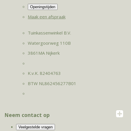
Maak een afspraak
Tuinkassenwinkel B.V.
Watergoorweg 110B
3861MA Nijkerk
K.v.K. 82404763
BTW NL862456277B01
Neem contact op