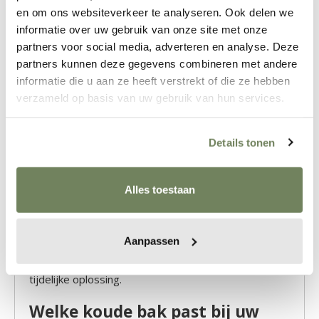
tuinkas. Ook is het glas eenvoudig schoon te houden
en om ons websiteverkeer te analyseren. Ook delen we
en blijft de lichtinval optimaal.
informatie over uw gebruik van onze site met onze
partners voor social media, adverteren en analyse. Deze
Duurzaam alternatief voor
partners kunnen deze gegevens combineren met andere
plastic kweekbakken
informatie die u aan ze heeft verstrekt of die ze hebben
verzameld op basis van uw gebruik van hun services.
Wie een koude bak koopt, wil niet elk paar jaar
opnieuw vervangen. Daarom kiezen wij voor solide
uitvoeringen met duurzame materialen. Afhankelijk van
Details tonen
het model zijn onze koude bakken verkrijgbaar in
aluminium, grijsgroene poedercoating of cederhout.
De beglazing wordt netjes opgesloten, zodat het glas
Alles toestaan
stevig in de constructie blijft zitten.
Een koude bak met echt glas is daardoor niet alleen
functioneel, maar ook mooier en duurzamer. Het is
Aanpassen
een betere keuze voor wie zijn tuin serieus inricht en
liever één keer goed koopt dan telkens opnieuw een
tijdelijke oplossing.
Welke koude bak past bij uw