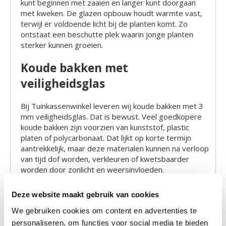
kunt beginnen met zaaien en langer kunt doorgaan
met kweken. De glazen opbouw houdt warmte vast,
terwijl er voldoende licht bij de planten komt. Zo
ontstaat een beschutte plek waarin jonge planten
sterker kunnen groeien.
Koude bakken met
veiligheidsglas
Bij Tuinkassenwinkel leveren wij koude bakken met 3
mm veiligheidsglas. Dat is bewust. Veel goedkopere
koude bakken zijn voorzien van kunststof, plastic
platen of polycarbonaat. Dat lijkt op korte termijn
aantrekkelijk, maar deze materialen kunnen na verloop
van tijd dof worden, verkleuren of kwetsbaarder
worden door zonlicht en weersinvloeden.
Veiligheidsglas blijft helder, is sterker dan standaard
Deze website maakt gebruik van cookies
glas en geeft de koude bak een veel fraaiere
uitstraling. Daardoor past de koude bak beter in een
We gebruiken cookies om content en advertenties te
verzorgde tuin, moestuin of bij een hoogwaardige
personaliseren, om functies voor social media te bieden