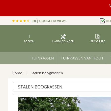
V
9.8 | GOOGLE REVIEWS
HO
Ga
naar
de
inhoud
ZOEKEN
HANDLEIDINGEN
BROCHURE
TUINKASSEN
TUINKASSEN VAN HOUT
Home
Stalen boogkassen
STALEN BOOGKASSEN