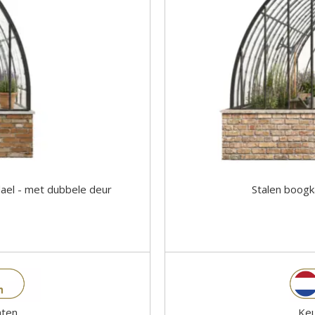
el - met dubbele deur
Stalen boog
aten
Keu