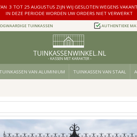
AN 3 TOT 25 AUGUSTUS ZIJN WIJ GESLOTEN WEGENS VAKANT
IN DEZE PERIODE WORDEN UW ORDERS NIET VERWERKT
OGWAARDIGE TUINKASSEN
AUTHENTIEKE MA
TUINKASSENWINKEL.NL
- KASSEN MET KARAKTER -
TUINKASSEN VAN ALUMINIUM
TUINKASSEN VAN STAAL
A