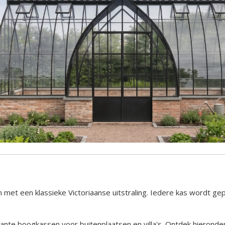
 met een klassieke Victoriaanse uitstraling. Iedere kas wordt ge
nte boogkassen voor buitenplaatsen en villa's. Ontdek hieronder 