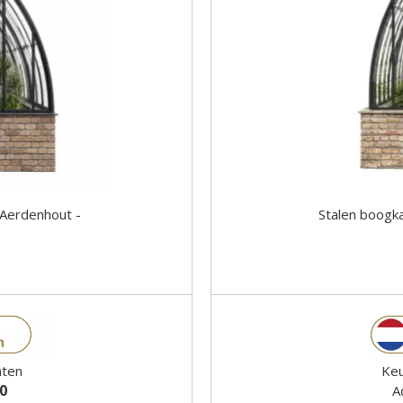
Aerdenhout -
Stalen boogk
aten
Keu
00
A