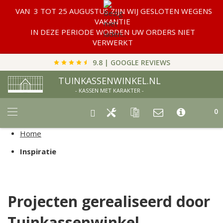
VAN 3 TOT 25 AUGUSTUS ZIJN WIJ GESLOTEN WEGENS
VAKANTIE
IN DEZE PERIODE WORDEN UW ORDERS NIET
VERWERKT
9.8 | GOOGLE REVIEWS
TUINKASSENWINKEL.NL
- KASSEN MET KARAKTER -
Car
0
Home
Inspiratie
Projecten gerealiseerd door
Tuinkassenwinkel