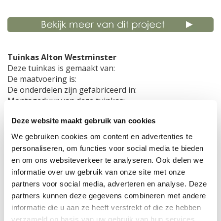
Tuinkas Alton Westminster
Deze tuinkas is gemaakt van:
De maatvoering is:
De onderdelen zijn gefabriceerd in:
Montageduur van deze tuinkas:
Voorbereiding ondergrond:
Deze website maakt gebruik van cookies
We gebruiken cookies om content en advertenties te
personaliseren, om functies voor social media te bieden
en om ons websiteverkeer te analyseren. Ook delen we
informatie over uw gebruik van onze site met onze
partners voor social media, adverteren en analyse. Deze
Een cederhouten frame, aluminium indeklijsten, gehard
partners kunnen deze gegevens combineren met andere
glas
informatie die u aan ze heeft verstrekt of die ze hebben
De kas is 3278mm breed, 4476mm lang en 3384mm
verzameld op basis van uw gebruik van hun services.