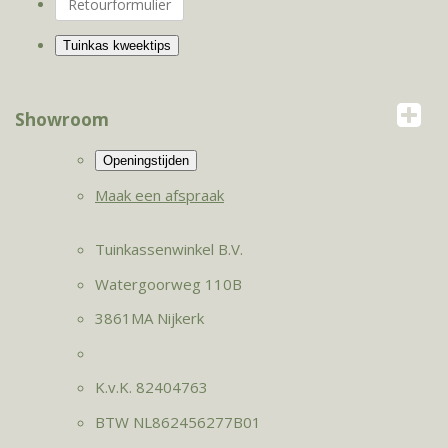
Retourformulier
Showroom
Maak een afspraak
Tuinkassenwinkel B.V.
Watergoorweg 110B
3861MA Nijkerk
K.v.K. 82404763
BTW NL862456277B01