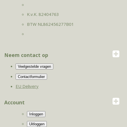
K.v.K. 82404763
BTW NL862456277B01
Neem contact op
EU Delivery
Account