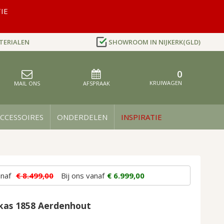
IE
TERIALEN
SHOWROOM IN NIJKERK(GLD)
0
Cart
AFSPRAAK
MAIL ONS
CCESSOIRES
ONDERDELEN
INSPIRATIE
Bij ons vanaf
anaf
€ 8.499,00
€ 6.999,00
kas 1858 Aerdenhout