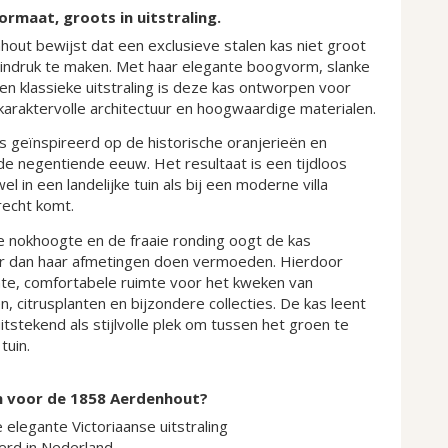
rmaat, groots in uitstraling.
out bewijst dat een exclusieve stalen kas niet groot
m indruk te maken. Met haar elegante boogvorm, slanke
 en klassieke uitstraling is deze kas ontworpen voor
karaktervolle architectuur en hoogwaardige materialen.
s geïnspireerd op de historische oranjerieën en
de negentiende eeuw. Het resultaat is een tijdloos
l in een landelijke tuin als bij een moderne villa
 recht komt.
le nokhoogte en de fraaie ronding oogt de kas
ter dan haar afmetingen doen vermoeden. Hierdoor
chte, comfortabele ruimte voor het kweken van
n, citrusplanten en bijzondere collecties. De kas leent
itstekend als stijlvolle plek om tussen het groen te
tuin.
 voor de 1858 Aerdenhout?
elegante Victoriaanse uitstraling
rd in Nederland