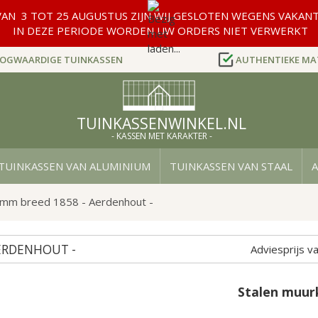
AN 3 TOT 25 AUGUSTUS ZIJN WIJ GESLOTEN WEGENS VAKANT
IN DEZE PERIODE WORDEN UW ORDERS NIET VERWERKT
OGWAARDIGE TUINKASSEN
AUTHENTIEKE MA
TUINKASSENWINKEL.NL
- KASSEN MET KARAKTER -
TUINKASSEN VAN ALUMINIUM
TUINKASSEN VAN STAAL
A
0mm breed 1858 - Aerdenhout -
ERDENHOUT -
Adviesprijs v
Stalen muur