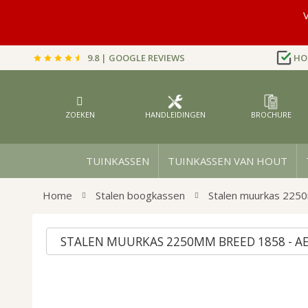
V
9.8 | GOOGLE REVIEWS
HO
Ga
naar
de
inhoud
ZOEKEN
HANDLEIDINGEN
BROCHURE
TUINKASSEN
TUINKASSEN VAN HOUT
Home
Stalen boogkassen
Stalen muurkas 225
STALEN MUURKAS 2250MM BREED 1858 - A
Ga
Ga
naar
naar
het
het