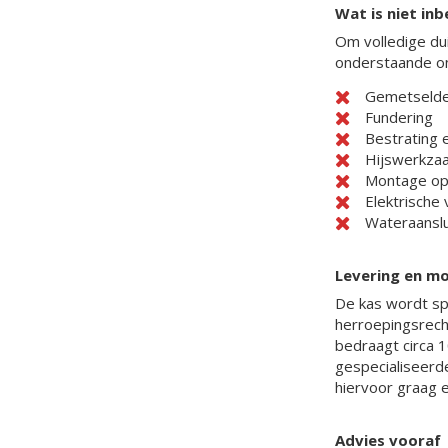
Wat is niet in
Om volledige dui
onderstaande on
Gemetselde 
Fundering
Bestrating 
Hijswerkzaa
Montage op 
Elektrische 
Wateraanslu
Levering en m
De kas wordt sp
herroepingsrecht
bedraagt circa 
gespecialiseerd
hiervoor graag 
Advies vooraf