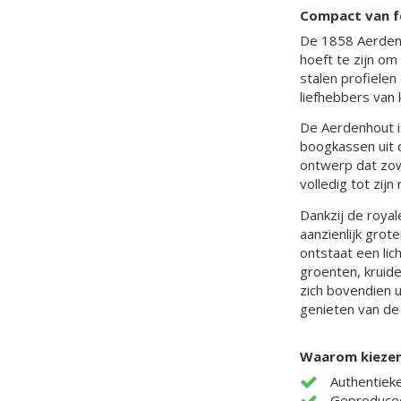
Compact van fo
De 1858 Aerdenh
hoeft te zijn o
stalen profielen
liefhebbers van 
De Aerdenhout i
boogkassen uit 
ontwerp dat zowe
volledig tot zijn
Dankzij de roya
aanzienlijk gro
ontstaat een li
groenten, kruide
zich bovendien u
genieten van de 
Waarom kiezen
Authentieke 
Geproducee