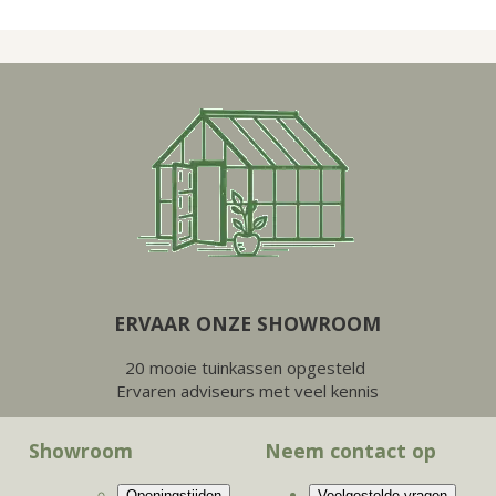
ERVAAR ONZE SHOWROOM
20 mooie tuinkassen opgesteld
Ervaren adviseurs met veel kennis
Showroom
Neem contact op