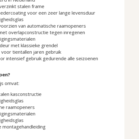
erzinkt stalen frame
dercoating voor een zeer lange levensduur
igheidsglas
oorzien van automatische raamopeners
et overlapconstructie tegen inregenen
igingsmaterialen
 deur met klassieke grendel
oor tientallen jaren gebruik
or intensief gebruik gedurende alle seizoenen
epen?
js omvat:
talen kasconstructie
igheidsglas
he raamopeners
igingsmaterialen
igheidsglas
e montagehandleiding