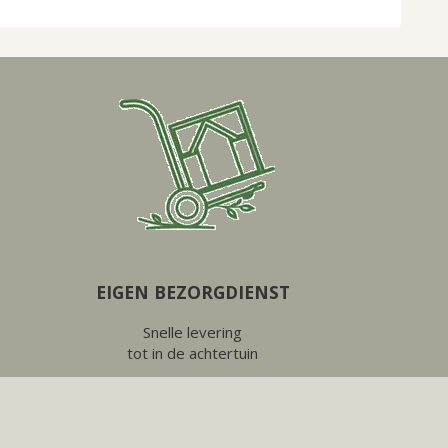
EIGEN BEZORGDIENST
Snelle levering
tot in de achtertuin