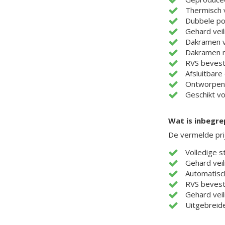
Thermisch v
Dubbele poe
Gehard veil
Dakramen v
Dakramen m
RVS bevest
Afsluitbare
Ontworpen v
Geschikt vo
Wat is inbegr
De vermelde pri
Volledige s
Gehard veil
Automatisc
RVS bevest
Gehard veil
Uitgebreid