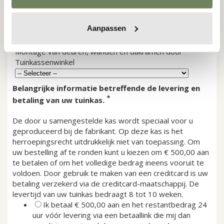
Extra lamellenraam
+
€ 275,00
Extra dakraam met aut. opener
+
€ 200,00
Aanpassen
Ventilatorkachel tot 2800W
+
€ 169,95
Montage van deuren, wanden en dakramen door
Tuinkassenwinkel
Belangrijke informatie betreffende de levering en
*
betaling van uw tuinkas.
De door u samengestelde kas wordt speciaal voor u
geproduceerd bij de fabrikant. Op deze kas is het
herroepingsrecht uitdrukkelijk niet van toepassing.
Om
uw bestelling af te ronden kunt u kiezen om € 500,00 aan
te betalen of om het volledige bedrag ineens vooruit te
voldoen. Door gebruik te maken van een creditcard is uw
betaling verzekerd via de creditcard-maatschappij.
De
levertijd van uw tuinkas bedraagt 8 tot 10 weken.
Ik betaal € 500,00 aan en het restantbedrag 24
uur vóór levering via een betaallink die mij dan