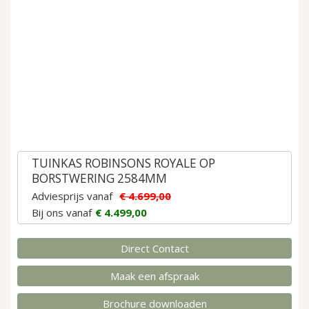
gallerij
Ga
naar
TUINKAS ROBINSONS ROYALE OP
het
BORSTWERING 2584MM
begin
Adviesprijs vanaf
€ 4.699,00
van
Bij ons vanaf
€ 4.499,00
de
afbeeldingen-
gallerij
Direct Contact
Maak een afspraak
Brochure downloaden