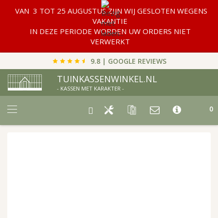
VAN 3 TOT 25 AUGUSTUS ZIJN WIJ GESLOTEN WEGENS
VAKANTIE
IN DEZE PERIODE WORDEN UW ORDERS NIET
VERWERKT
9.8 | GOOGLE REVIEWS
TUINKASSENWINKEL.NL
- KASSEN MET KARAKTER -
Car
0
Ga
naar
het
einde
van
de
afbeeldingen-