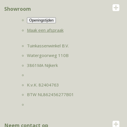
Showroom
Maak een afspraak
Tuinkassenwinkel B.V.
Watergoorweg 110B
3861MA Nijkerk
K.v.K. 82404763
BTW NL862456277B01
Neem contact op