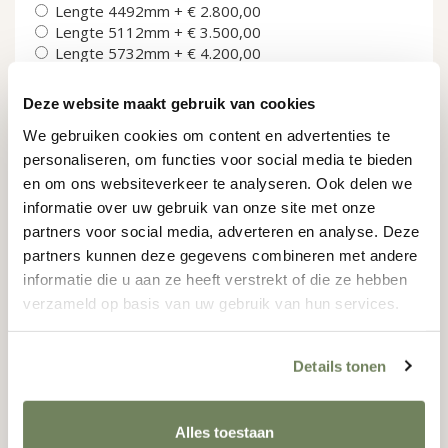
Lengte 4492mm
+
€ 2.800,00
Lengte 5112mm
+
€ 3.500,00
Lengte 5732mm
+
€ 4.200,00
Lengte 6352mm
+
€ 4.900,00
Lengte 6972mm
+
€ 5.600,00
Deze website maakt gebruik van cookies
Lengte 7592mm
+
€ 6.300,00
We gebruiken cookies om content en advertenties te
Speciale uitvoeringen aan de kas
personaliseren, om functies voor social media te bieden
Extra dubbele deur in achterzijde
+
€ 1.125,00
en om ons websiteverkeer te analyseren. Ook delen we
Scheidingswand in de kas
+
€ 2.100,00
informatie over uw gebruik van onze site met onze
partners voor social media, adverteren en analyse. Deze
Aluminium opbergplank 280mm diep
partners kunnen deze gegevens combineren met andere
informatie die u aan ze heeft verstrekt of die ze hebben
Aluminium kweektafel 635mm diep
verzameld op basis van uw gebruik van hun services.
Aluminium Victoriaanse nokversiering
Details tonen
Accessoires
Alles toestaan
Aluminium ophanghaak 10 stuks
+
€ 50,00