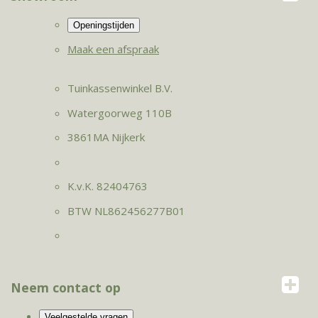
Maak een afspraak
Tuinkassenwinkel B.V.
Watergoorweg 110B
3861MA Nijkerk
K.v.K. 82404763
BTW NL862456277B01
Neem contact op