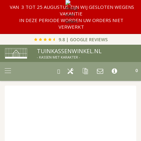
VAN 3 TOT 25 AUGUSTUS ZIJN WIJ GESLOTEN WEGENS
VAKANTIE
IN DEZE PERIODE WORDEN UW ORDERS NIET
VERWERKT
9.8 | GOOGLE REVIEWS
TUINKASSENWINKEL.NL
- KASSEN MET KARAKTER -
Car
0
Ga
naar
het
einde
van
de
afbeeldingen-