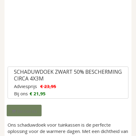
gallerij
Ga
naar
SCHADUWDOEK ZWART 50% BESCHERMING
het
CIRCA 4X3M
begin
Adviesprijs
€ 23,95
van
Bij ons
€ 21,95
de
afbeeldingen-
gallerij
Bestel nu
Ons schaduwdoek voor tuinkassen is de perfecte
oplossing voor de warmere dagen. Met een dichtheid van