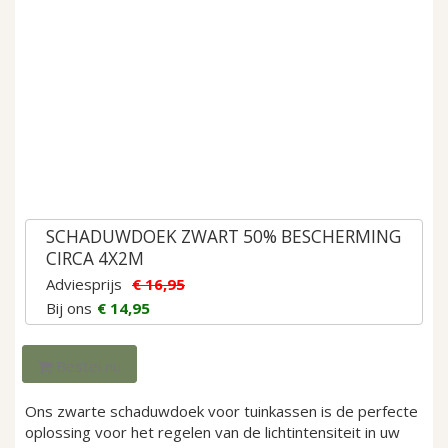
gallerij
Ga
naar
SCHADUWDOEK ZWART 50% BESCHERMING
het
CIRCA 4X2M
begin
Adviesprijs
€ 16,95
van
Bij ons
€ 14,95
de
afbeeldingen-
gallerij
Bestel nu
Ons zwarte schaduwdoek voor tuinkassen is de perfecte
oplossing voor het regelen van de lichtintensiteit in uw