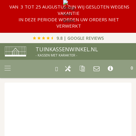
VAN 3 TOT 25 AUGUSTUS ZIJN WIJ GESLOTEN WEGENS
VAKANTIE
IN DEZE PERIODE WORDEN UW ORDERS NIET
VERWERKT
9.8 | GOOGLE REVIEWS
TUINKASSENWINKEL.NL
- KASSEN MET KARAKTER -
Car
0
Ga
naar
het
einde
van
de
afbeeldingen-