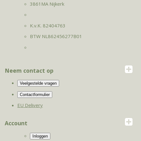
3861MA Nijkerk
K.v.K. 82404763
BTW NL862456277B01
Neem contact op
EU Delivery
Account