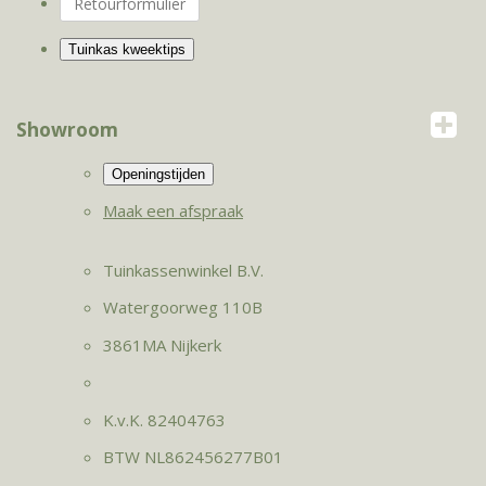
Retourformulier
Showroom
Maak een afspraak
Tuinkassenwinkel B.V.
Watergoorweg 110B
3861MA Nijkerk
K.v.K. 82404763
BTW NL862456277B01