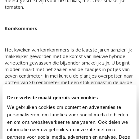
meest geschikt zijn voor de tuinkas, met zeer smakelijke
tomaten.
Komkommers
Het kweken van komkommers is de laatste jaren aanzienlijk
makkelijker geworden met de komst van nieuwe hybride
variëteiten gewassen die bijzonder smakelijk zijn. U begint
midden maart met het zaaien van de zaadjes in potjes van
zeven centimeter. In mei kunt u de plantjes overpotten naar
potten van 30 centimeter met een stok ernaast in de aarde
ter ondersteuning. Zodra vijf a zes bladeren zijn verschenen
dient u de hoofdstam te snoeien en de zich ontwikkelende
Deze website maakt gebruik van cookies
plant vast te knopen aan de ondersteunende stok. Het
We gebruiken cookies om content en advertenties te
enige wat u dan nog hoeft te doen is voldoende water
geven en eens in de twee weken een kaliumrijke voeding
personaliseren, om functies voor social media te bieden
geven. De sappige komkommers zullen dan vanzelf
en om ons websiteverkeer te analyseren. Ook delen we
verschijnen.
informatie over uw gebruik van onze site met onze
partners voor social media, adverteren en analyse. Deze