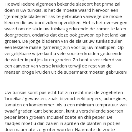
Hoewel iedere algemeen bekende slasoort het prima zal
doen in uw tuinkas, is het de moeite waard hiervoor een
‘gemengde bladeren’ ras te gebruiken vanwege de mooie
kleuren die uw bord zullen opvrolijken. Het is het overwegen
waard om de sla in uw tuinkas gedurende de zomer te laten
doorgroeien, ondanks dat deze ook gewoon op het land kan
groeien. De jonge bladeren van de sla uit uw tuinkas zullen
een lekkere malse garnering zijn voor bij uw maaltijden. Op
vergelijkbare wijze kunt u vele soorten kruiden gedurende
de winter in potjes laten groeien. Zo bent u verzekerd van
een aanvoer van verse kruiden terwijl de rest van de
mensen droge kruiden uit de supermarkt moeten gebruiken!
Uw tuinkas komt pas écht tot zijn recht met de zogeheten
‘broeikas’ gewassen, zoals bijvoorbeeld pepers, aubergines,
tomaten en komkommer. Als u een minimum tempratuur van
twaalf graden kunt behouden, kunt u verschillende soorten
peper laten groeien. Inclusief zoete en chili peper. De
zaadjes moet u dan zaaien in april en de planten in potjes
doen naarmate ze groter worden. Naarmate de zoete