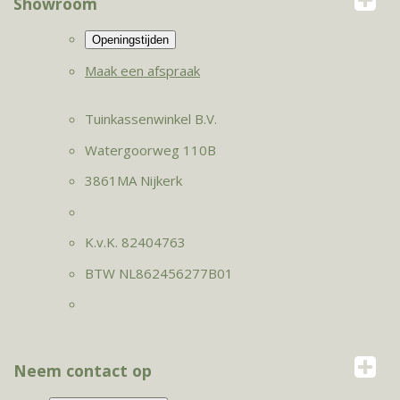
Showroom
Maak een afspraak
Tuinkassenwinkel B.V.
Watergoorweg 110B
3861MA Nijkerk
K.v.K. 82404763
BTW NL862456277B01
Neem contact op